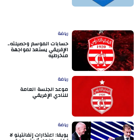
رياضة
حسابات الموسم وحصيلته..
الإفريقي يستعد لمواجهة
منخرطيه
رياضة
موعد الجلسة العامة
للنادي الإفريقي
رياضة
يويفا: اعتذارات إنفانتينو لا