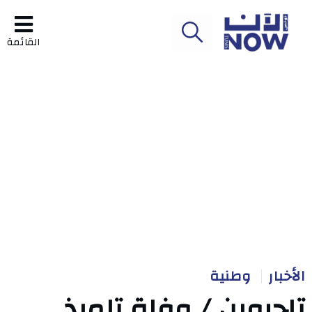
القائمة
الأخبار
وطنية
تاجروين / وفاة تلميذ