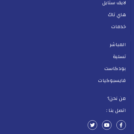
لايف ستايل
هاي تاك
خدمات
المباشر
تسلية
بودكاست
فايسبوكيات
من نحن؟
اتصل بنا :