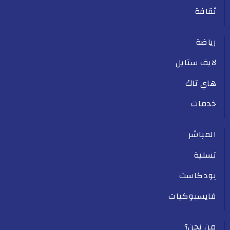
ثقافة
رياضة
لايف ستايل
هاي تاك
خدمات
المباشر
تسلية
بودكاست
فايسبوكيات
من نحن؟