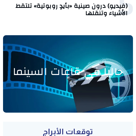
5
(فيديو) درون صينية «بأيدٍ روبوتية» تلتقط
الأشياء وتنقلها
حاليا في قاعات السينما
توقعات الأبراج