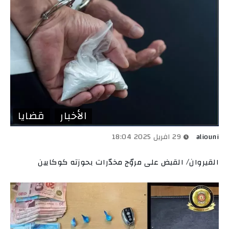
الأخبار
قضايا
aliouni
29 افريل 2025 18:04
القيروان/ القبض على مروّج مخدّرات بحوزته كوكايين