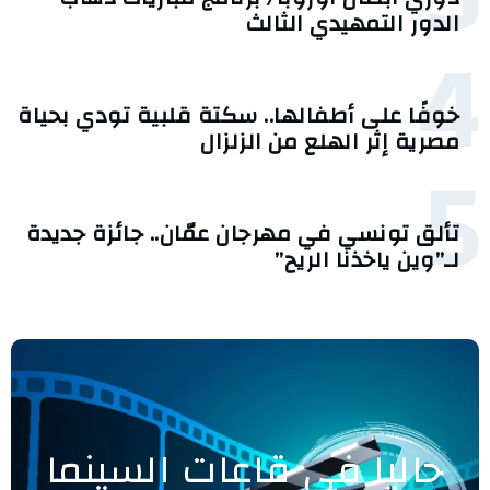
الدور التمهيدي الثالث
4
خوفًا على أطفالها.. سكتة قلبية تودي بحياة
مصرية إثر الهلع من الزلزال
5
تألق تونسي في مهرجان عمّان.. جائزة جديدة
لـ”وين ياخذنا الريح”
حاليا في قاعات السينما