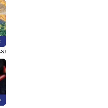
ع
الج
ق