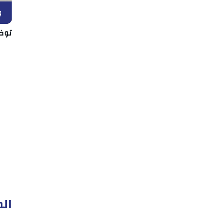
و
توض
الم