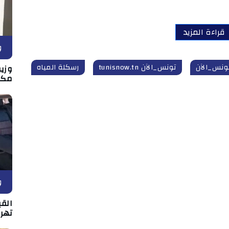
قراءة المزيد
و
ونس_الآن
تونس_الآن tunisnow.tn
رسكلة المياه
وزير
مكان
و
القي
تهر