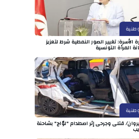
طنية
ة الأسرة: تغيير الصور النمطية شرط لتعزيز
ة المرأة التونسية
طنية
روان/ قتلى وجرحى إثر اصطدام "لوّاج" بشاحنة
يب