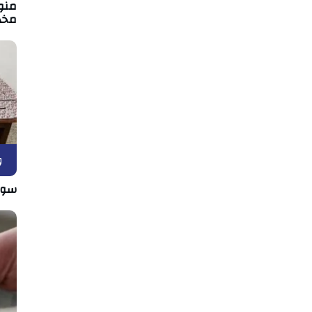
منو
مخد
و
سوسة