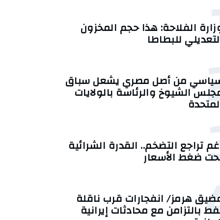
زارة الفلاحة: هذا حجم المخزون
لتعديلي للبطاطا
ياسي من أصل مصري يشعل سباق
جلس الشيوخ والرئاسة بالولايات
لمتحدة
غم تراجع التضخم.. القدرة الشرائية
حت ضغط الأسعار
ضيق هرمز/ انفجارات قرب ناقلة
فط بالتزامن مع محادثات إيرانية