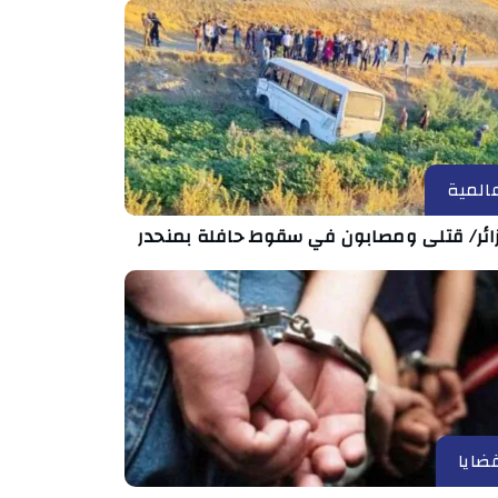
المية
زائر/ قتلى ومصابون في سقوط حافلة بمنحدر
ضايا