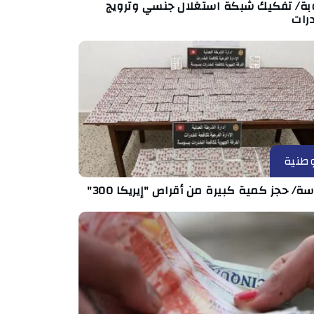
بة/ تفكيك شبكة استغلال جنسي وترويج
رات
طنية
/ حجز كمية كبيرة من أقراص "إيريكا 300"