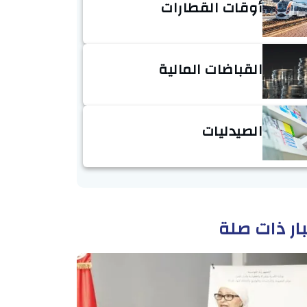
أوقات القطارات
القباضات المالية
الصيدليات
ار ذات صلة