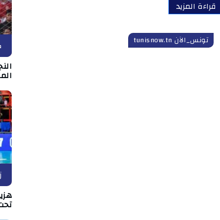
قراءة المزيد
تونس_الآن tunisnow.tn
ك
الن
الم
ز
هزيم
تحت 17 عا