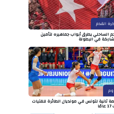
رة القدم
جم الساحلي يطرق أبواب جماهيره لتأمين
شاركة في البطولة
وم
ة ثانية لتونس في مونديال الطائرة للفتيات
مًا