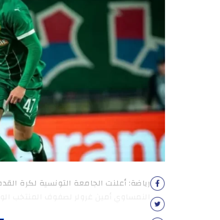
رياضة: أعلنت الجامعة التونسية لكرة القدم 
النمساوي أمين غرولر لصفوف المنتخب الو