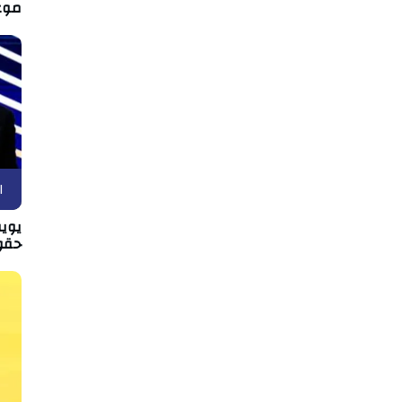
موع
ا
يويف
حقو