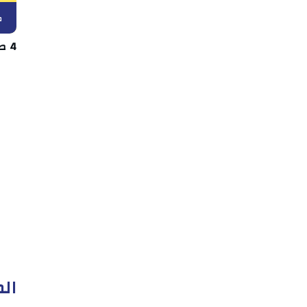
ك
4 صفقات دفعة واحدة في اتحاد بن قردان
الم