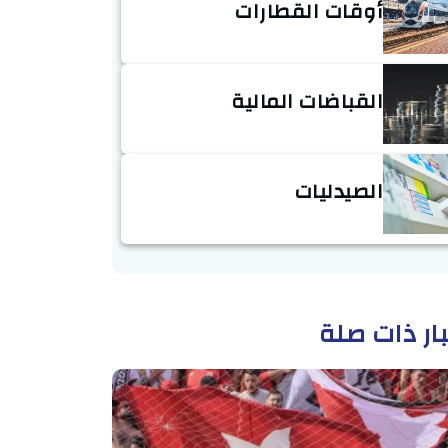
أوقات القطارات
القباضات المالية
الصيدليات
ار ذات صلة