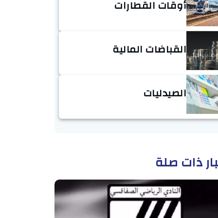
أوقات القطارات
القباضات المالية
الصيدليات
ار ذات صلة