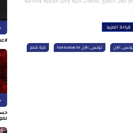
 أيمن النصري بكلمات نابية وغير أخلاقية وخادشة
.
قراءة المزيد
ك
لاع
ونس_الآن
تونس_الآن tunisnow.tn
كرة قدم
ك
حسا
لمو