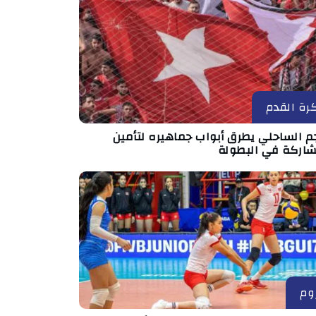
رة القدم
جم الساحلي يطرق أبواب جماهيره لتأمين
شاركة في البطولة
وم