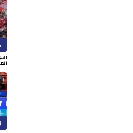
ك
الن
الم
ز