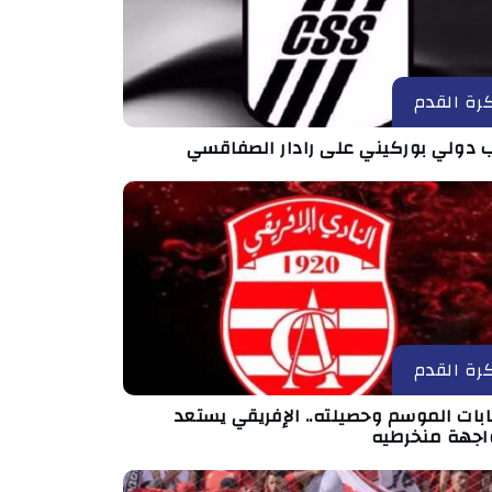
رة القدم
ب دولي بوركيني على رادار الصفاقسي
رة القدم
بات الموسم وحصيلته.. الإفريقي يستعد
اجهة منخرطيه