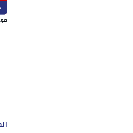
ك
موع
الم