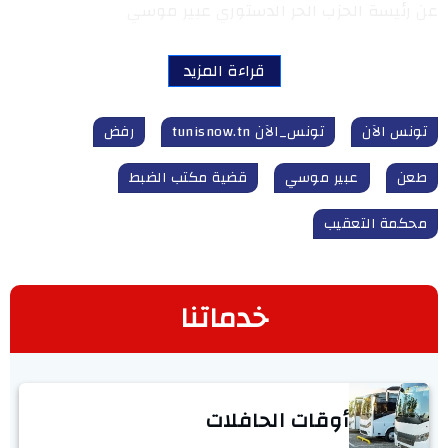
عن رئيسة الحزب الحر الدستوري عبير موسي
قراءة المزيد
تونس الآن
تونس_الآن tunisnow.tn
رفض
طعن
عبير موسي
قضية مكتب الضبط
محكمة التعقيب
خدماتنا
أوقات الحافلات