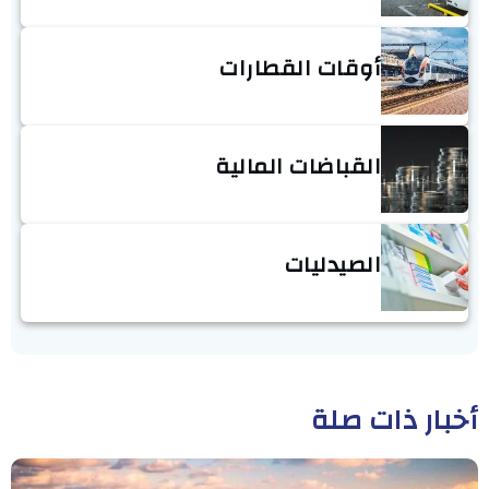
أوقات القطارات
القباضات المالية
الصيدليات
أخبار ذات صلة