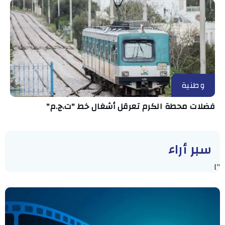
وطنية
فضلات محطة الكرم تعرقل أشغال خط "ت.ج.م"
سبر أراء
"]