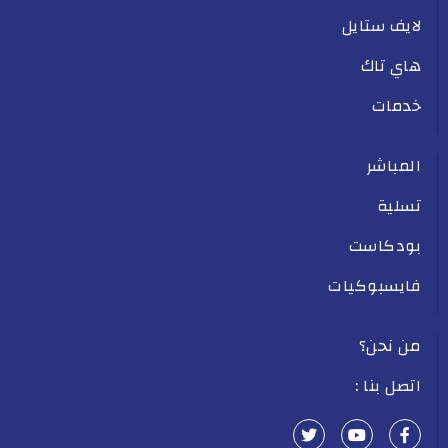
لايف ستايل
هاي تاك
خدمات
المباشر
تسلية
بودكاست
فايسبوكيات
من نحن؟
اتصل بنا :