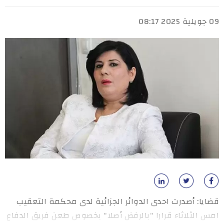
09 جويلية 2025 08:17
قضايا: أصدرت احدى الدوائر الجزائية لدى محكمة التعقيب
امس الثلاثاء قرارا "بالرفض أصلا" بخصوص طعن فريق الدفاع