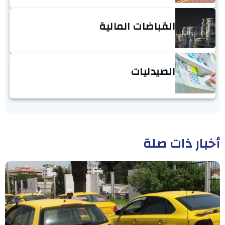
القباضات المالية
الصيدليات
أخبار ذات صلة