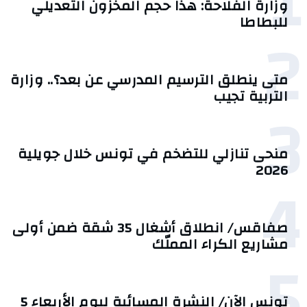
1
وزارة الفلاحة: هذا حجم المخزون التعديلي
للبطاطا
2
متى ينطلق الترسيم المدرسي عن بعد؟.. وزارة
التربية تجيب
3
منحى تنازلي ‎للتضخم في تونس خلال جويلية
2026‎
4
صفاقس/ انطلاق أشغال 35 شقة ضمن أولى
مشاريع الكراء المملّك
5
تونس الآن/ النشرة المسائية ليوم الأربعاء 5