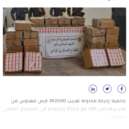
عالمية: إحباط محاولة تهريب 262200 قرص مهلوس من
نوع بريغابالين 300 مغ مخبأة وبإحكام في الصندوق الخلفي
لمركبة.