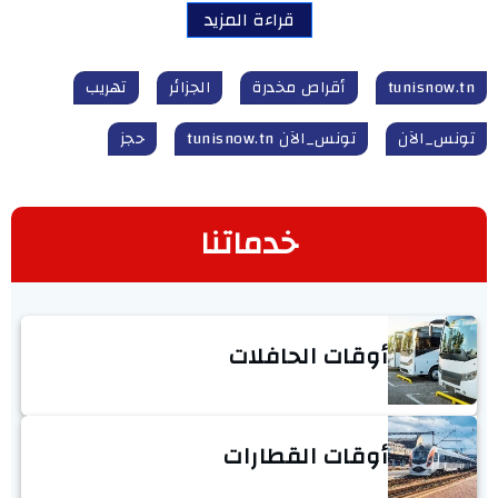
قراءة المزيد
tunisnow.tn
أقراص مخدرة
الجزائر
تهريب
تونس_الآن
تونس_الآن tunisnow.tn
حجز
خدماتنا
أوقات الحافلات
أوقات القطارات