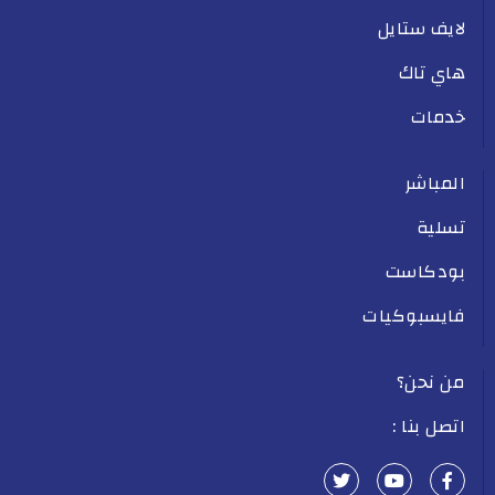
لايف ستايل
هاي تاك
خدمات
المباشر
تسلية
بودكاست
فايسبوكيات
من نحن؟
اتصل بنا :