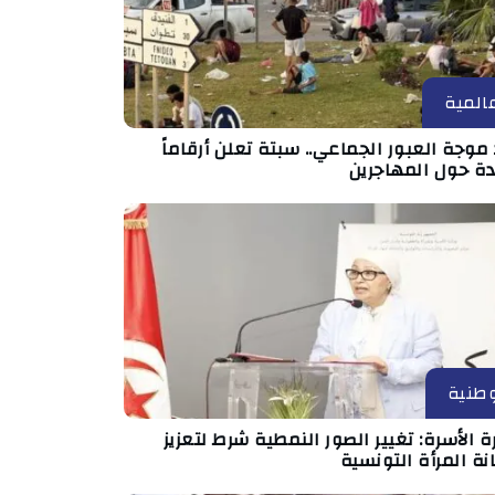
المية
موجة العبور الجماعي.. سبتة تعلن أرقاماً
دة حول المهاجرين
طنية
ة الأسرة: تغيير الصور النمطية شرط لتعزيز
ة المرأة التونسية