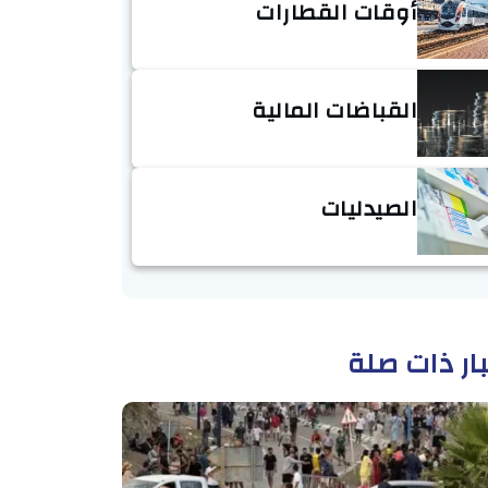
أوقات القطارات
القباضات المالية
الصيدليات
ار ذات صلة