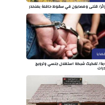
زائر/ قتلى ومصابون في سقوط حافلة بمنحدر
ضايا
بة/ تفكيك شبكة استغلال جنسي وترويج
رات