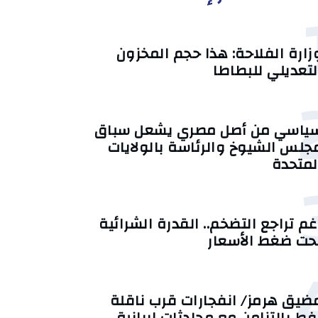
زارة الفلاحة: هذا حجم المخزون
لتعديلي للبطاطا
ياسي من أصل مصري يشعل سباق
جلس الشيوخ والرئاسة بالولايات
لمتحدة
غم تراجع التضخم.. القدرة الشرائية
حت ضغط الأسعار
ضيق هرمز/ انفجارات قرب ناقلة
فط بالتزامن مع محادثات إيرانية