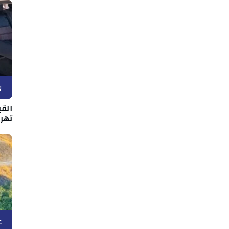
و
القي
تهر
ع