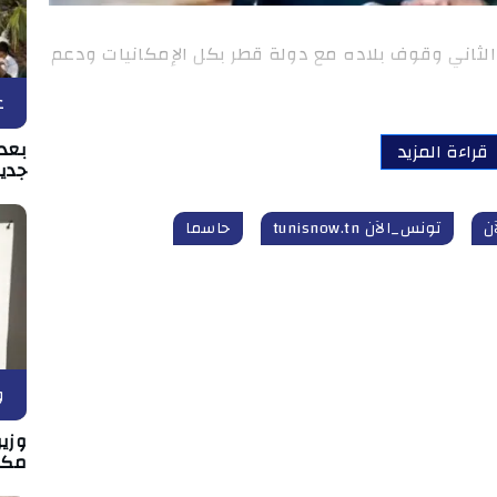
ه الثاني وقوف بلاده مع دولة قطر بكل الإمكانيات ودعم
ع
بعد 
قراءة المزيد
جدي
ن
تونس_الآن tunisnow.tn
حاسما
و
وزير
مكان