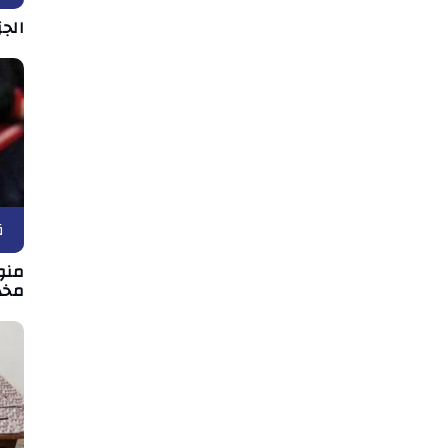
الج
ق
منو
مخد