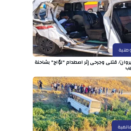
طنية
روان/ قتلى وجرحى إثر اصطدام "لوّاج" بشاحنة
يب
المية