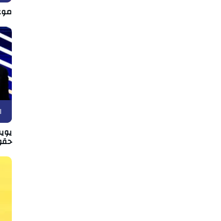
موع
ا
يويف
حقو