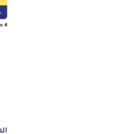
ك
4 صفقات دفعة واحدة في اتحاد بن قردان
الم