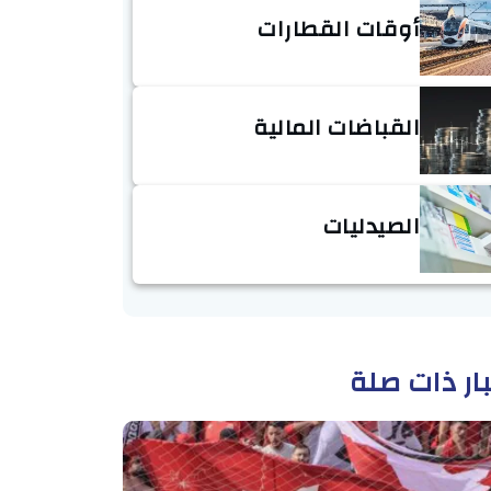
أوقات القطارات
القباضات المالية
الصيدليات
ار ذات صلة