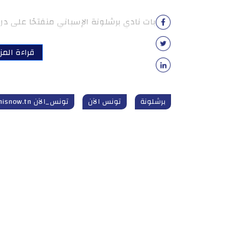
بات نادي برشلونة الإسباني منفتحًا على د
قراءة المز
برشلونة
تونس الآن
تونس_الآن tunisnow.tn