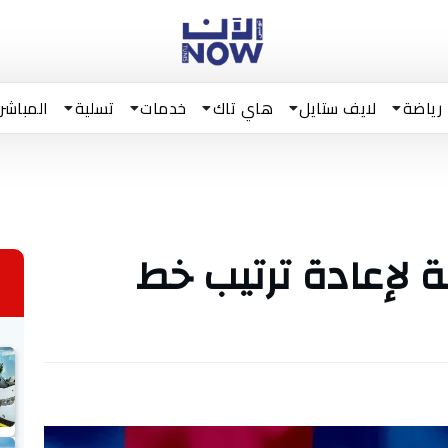
رياضة
لايف ستايل
هاي تاك
خدمات
تسلية
المباشر
 لإعادة ترتيب خط