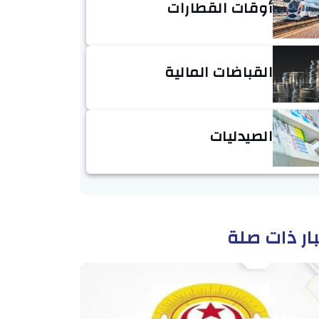
أوقات القطارات
القباضات المالية
الصيدليات
ار ذات صلة