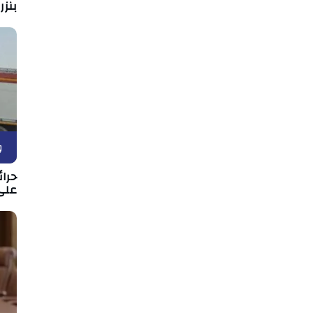
بنزر
و
حرا
على 