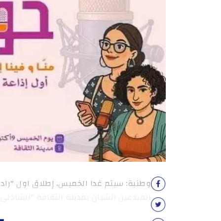
وطنية: سيتم غدا الخميس، إطلاق اول "راد
المبدعين الشبان بمدينة الثقافة "الشاذلي