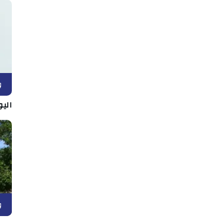
و
اليو
و