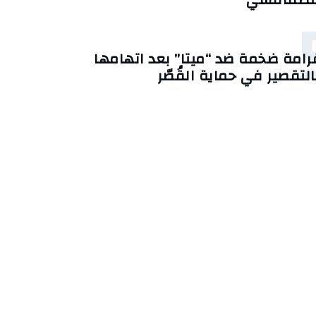
رامة ضخمة ضد “ميتا” بعد اتهامها
التقصير في حماية القُصّر