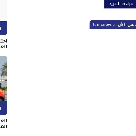
قراءة المزيد
س_الآن tunisnow.tn
و
احت
الع
و
الغر
المد