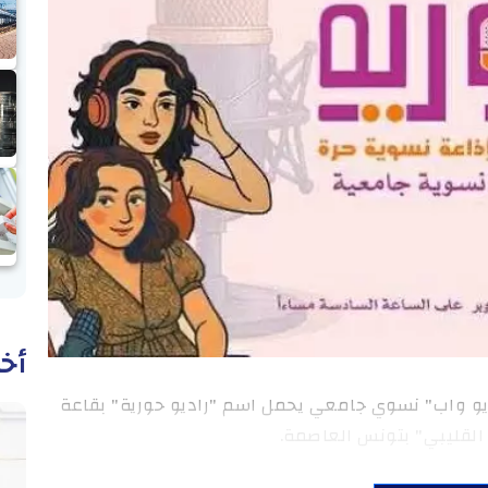
أخب
يو واب" نسوي جامعي يحمل اسم "راديو حورية" بقاعة
 القليبي" بتونس العاصمة.