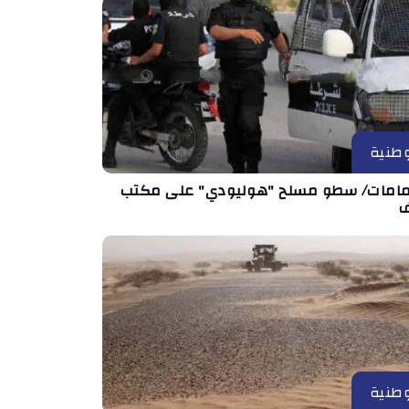
طنية
مامات/ سطو مسلح "هوليودي" على مكتب
طنية