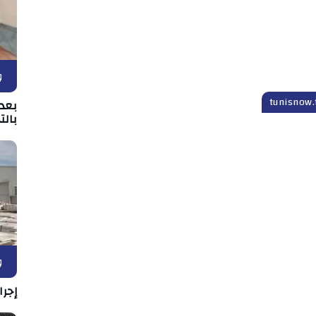
و
بعد 
بالت
و
إجرا