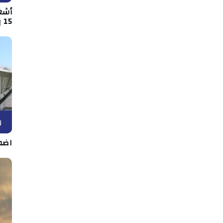
أشغ
15 بين قفصة والقصرين
و
اضط