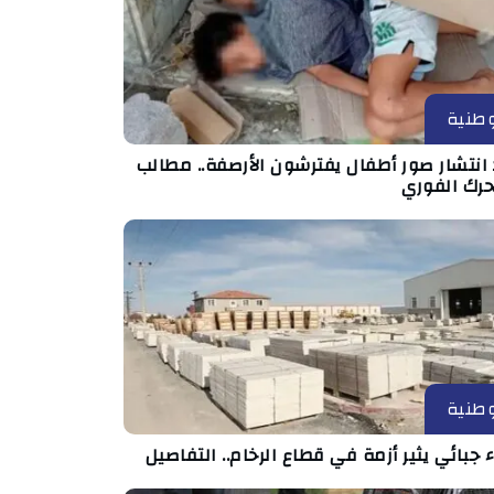
طنية
انتشار صور أطفال يفترشون الأرصفة.. مطالب
حرك الفوري
طنية
ء جبائي يثير أزمة في قطاع الرخام.. التفاصيل