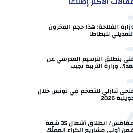
قالات الأكثر إطلاعا
زارة الفلاحة: هذا حجم المخزون
لتعديلي للبطاطا
تى ينطلق الترسيم المدرسي عن
عد؟.. وزارة التربية تجيب
منحى تنازلي ‎للتضخم في تونس خلال
يلية 2026‎
صفاقس/ انطلاق أشغال 35 شقة
من أولى مشاريع الكراء المملّك