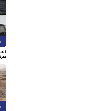
و
الح
صرف
و