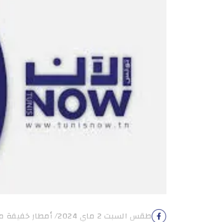
طقس السبت 2 ماي 2024/ أمطار خفيفة متفرقة خامنئي يدعو […]