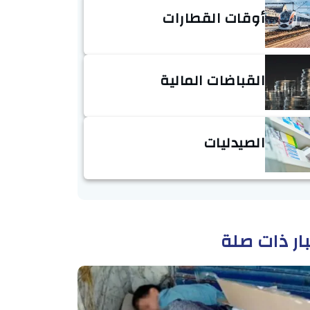
أوقات القطارات
القباضات المالية
الصيدليات
ار ذات صلة