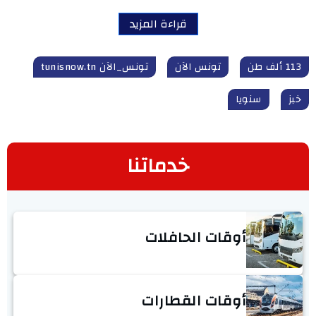
قراءة المزيد
113 ألف طن
تونس الآن
تونس_الآن tunisnow.tn
خبز
سنويا
خدماتنا
أوقات الحافلات
أوقات القطارات