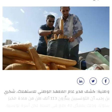
وطنية: كشف مدير عام المعهد الوطني للاستهلاك، شكري
بن رجب، أن التونسيين يبذّرون 113 ألف طن من مادة الخبز
سنويًا، وذلك بمعدّل 42 كلغ في السنة لكل أسرة تونسية.