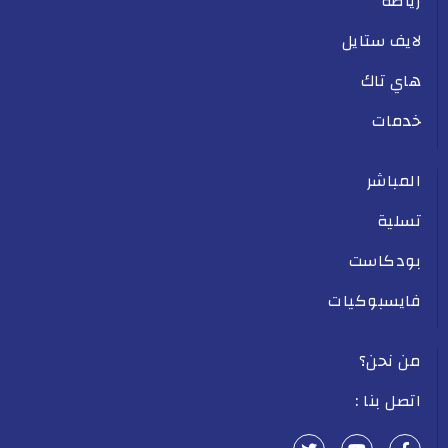
رياضة
لايف ستايل
هاي تاك
خدمات
المباشر
تسلية
بودكاست
فايسبوكيات
من نحن؟
اتصل بنا :