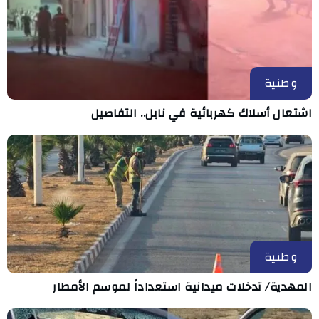
وطنية
اشتعال أسلاك كهربائية في نابل.. التفاصيل
وطنية
المهدية/ تدخلات ميدانية استعداداً لموسم الأمطار