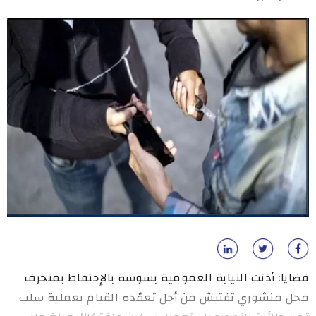
قضايا: أذنت النيابة العمومية بسوسة بالإحتفاظ بمنحرف
محل منشوري تفتيش من أجل تعمّده القيام بعملية سلب