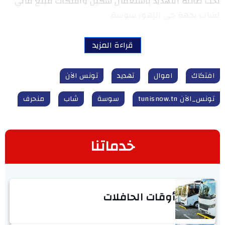
تحت طائلة التهديد باستعمال سكين وافتكاك مبلغ مالي
لشاب بجهة حي الزهور سوسة.
قراءة المزيد
افتكاك
اموال
تهديد
تونس الآن
تونس_الآن tunisnow.tn
سوسة
شاب
منحرف
خدماتنا
أوقات الحافلات