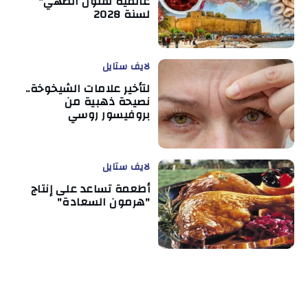
عالمية لفنون الطهي"
لسنة 2028
لايف ستايل
لتأخير علامات الشيخوخة..
نصيحة ذهبية من
بروفيسور روسي
لايف ستايل
أطعمة تساعد على إنتاج
"هرمون السعادة"