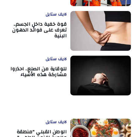
لايف ستايل
قوة خفية داخل الجسم..
تعرف على فوائد الدهون
البنية
لايف ستايل
للوقاية من الصلع.. احذروا
مشاركة هذه الأشياء
لايف ستايل
الوطن القبلي "منطقة