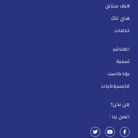
لايف ستايل
هاي تاك
خدمات
المباشر
تسلية
بودكاست
فايسبوكيات
من نحن؟
اتصل بنا :