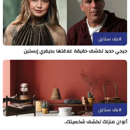
لايف ستايل
جيجي حديد تكشف حقيقة علاقتها بجيفري إبستين
لايف ستايل
ألوان منزلك تكشف شخصيتك..