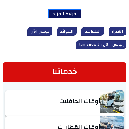
قراءة المزيد
الاضرار
الطماطم
الفوائد
تونس الآن
ٍتونس_الآن tunisnow.tn
خدماتنا
أوقات الحافلات
أوقات القطارات