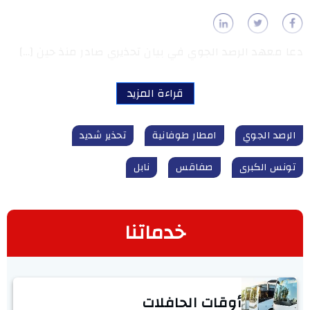
دعا معهد الرصد الجوي في بيان تحذيري صادر منذ حين […]
قراءة المزيد
الرصد الجوي
امطار طوفانية
تحذير شديد
تونس الكبرى
صفاقس
نابل
خدماتنا
أوقات الحافلات