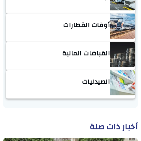
أوقات القطارات
القباضات المالية
الصيدليات
أخبار ذات صلة