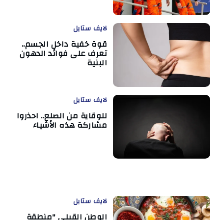
لايف ستايل
قوة خفية داخل الجسم..
تعرف على فوائد الدهون
البنية
لايف ستايل
للوقاية من الصلع.. احذروا
مشاركة هذه الأشياء
لايف ستايل
الوطن القبلي "منطقة