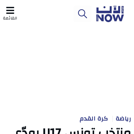
القائمة
رياضة
كرة القدم
منتخب تونس U17 يودّع