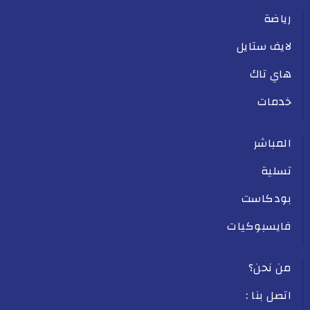
رياضة
لايف ستايل
هاي تاك
خدمات
المباشر
تسلية
بودكاست
فايسبوكيات
من نحن؟
اتصل بنا :