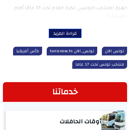
انهزم المنتخب التونسي لكرة القدم تحت 17 عامًا أمام
نظيره […]
قراءة المزيد
تونس الآن
تونس_الآن tunisnow.tn
كأس أفريقيا
منتخب تونس تحت 17 عاما
خدماتنا
أوقات الحافلات