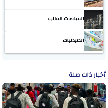
القباضات المالية
الصيدليات
أخبار ذات صلة