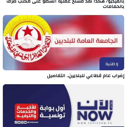
بالفيديو/ هكذا نفّذ مسلّح عملية السطو على مكتب صرف
بالحمامات
وطنية
إضراب عام قطاعي للبلديين.. التفاصيل