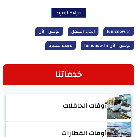
قراءة المزيد
tunisnow.tn
اتحاد الشغل
تونس_الآن
تونس_الآن tunisnow.tn
منعم عميرة
خدماتنا
أوقات الحافلات
أوقات القطارات