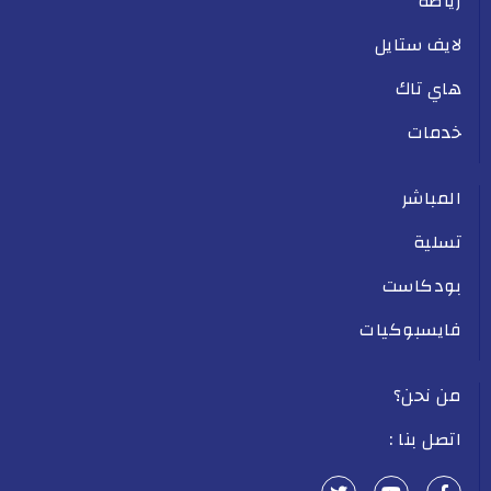
رياضة
لايف ستايل
هاي تاك
خدمات
المباشر
تسلية
بودكاست
فايسبوكيات
من نحن؟
اتصل بنا :