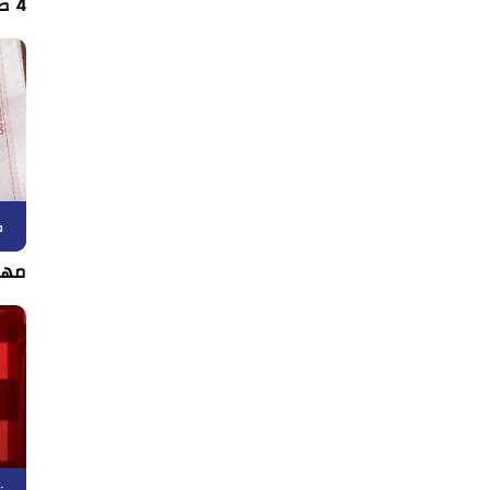
4 صفقات دفعة واحدة في اتحاد بن قردان
ك
مها