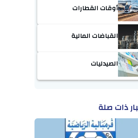
أوقات القطارات
القباضات المالية
الصيدليات
ار ذات صلة