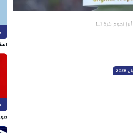
برز نجوم كرة […]
ك
استق
2026
ك
موع