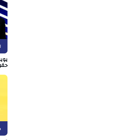
ا
يويف
حقو
ك