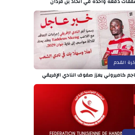
رة القدم
جم كاميروني يعزز صفوف النادي الإفريقي