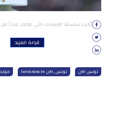
أثارت سلسلة الإصابات التي طالت عدداً من أ
قراءة المزيد
تونس الآن
تونس_الآن tunisnow.tn
مونديال 