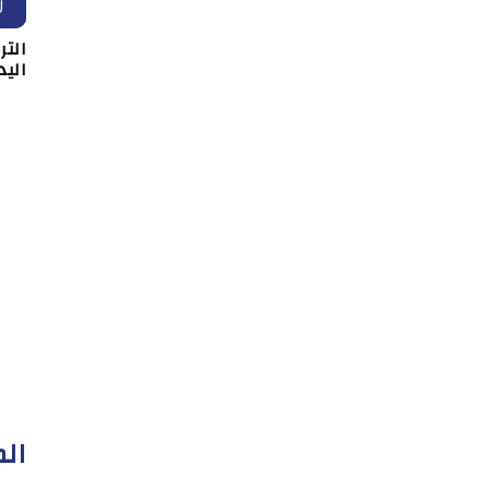
ز
التر
اليد
الم