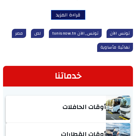
قراءة المزيد
تونس الآن
تونس_الآن tunisnow.tn
لص
مصر
نهائية مأساوية
خدماتنا
أوقات الحافلات
أوقات القطارات