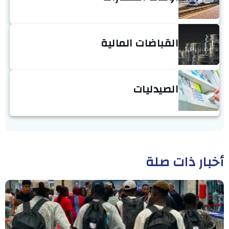
القباضات المالية
الصيدليات
أخبار ذات صلة