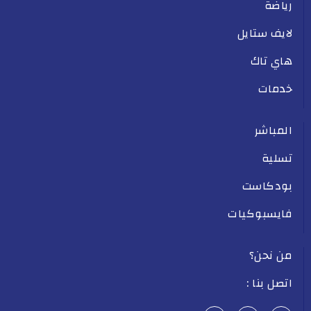
رياضة
لايف ستايل
هاي تاك
خدمات
المباشر
تسلية
بودكاست
فايسبوكيات
من نحن؟
اتصل بنا :