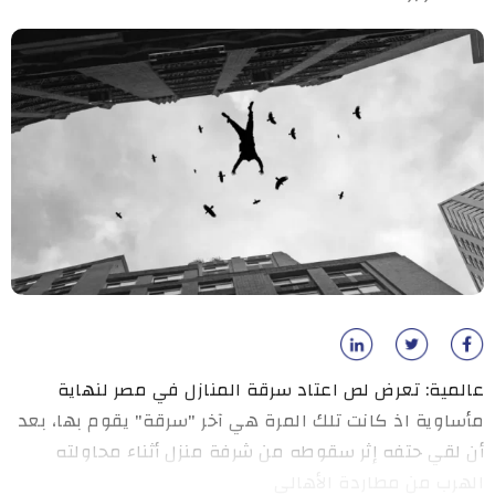
عالمية: تعرض لص اعتاد سرقة المنازل في مصر لنهاية
مأساوية اذ كانت تلك المرة هي آخر "سرقة" يقوم بها، بعد
أن لقي حتفه إثر سقوطه من شرفة منزل أثناء محاولته
الهرب من مطاردة الأهالي