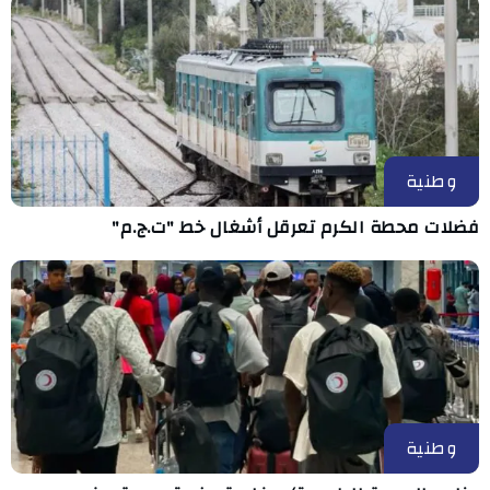
وطنية
فضلات محطة الكرم تعرقل أشغال خط "ت.ج.م"
وطنية