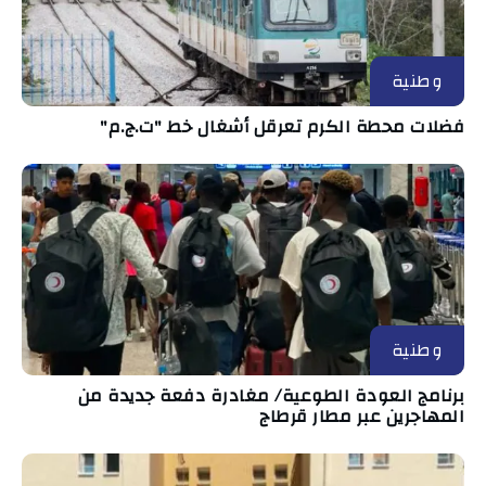
وطنية
فضلات محطة الكرم تعرقل أشغال خط "ت.ج.م"
وطنية
برنامج العودة الطوعية/ مغادرة دفعة جديدة من
المهاجرين عبر مطار قرطاج