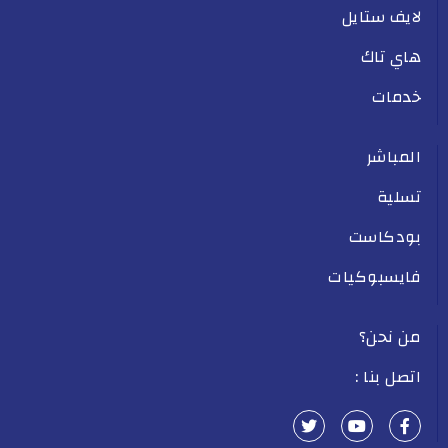
لايف ستايل
هاي تاك
خدمات
المباشر
تسلية
بودكاست
فايسبوكيات
من نحن؟
اتصل بنا :