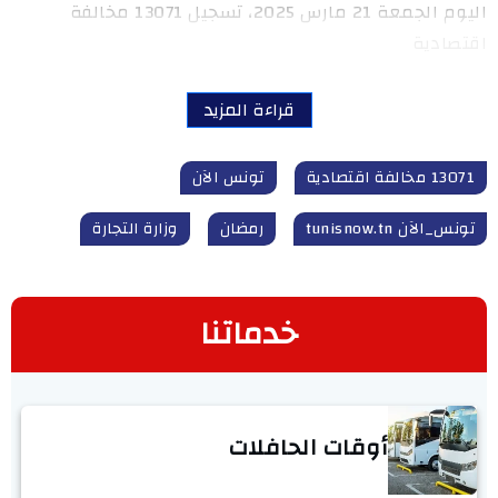
اليوم الجمعة 21 مارس 2025، تسجيل 13071 مخالفة
اقتصادية
قراءة المزيد
13071 مخالفة اقتصادية
تونس الآن
تونس_الآن tunisnow.tn
رمضان
وزارة التجارة
خدماتنا
أوقات الحافلات