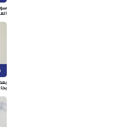
سوس
الع
ق
بعد 
بحال