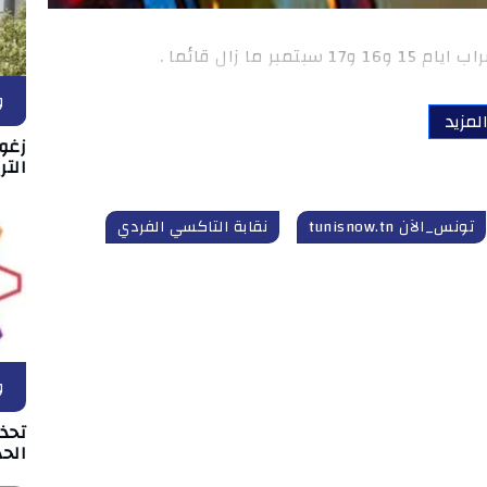
ما زال قائما .
و
لمزيد
زغو
التر
تونس_الآن tunisnow.tn
نقابة التاكسي الفردي
و
تحذ
الحد