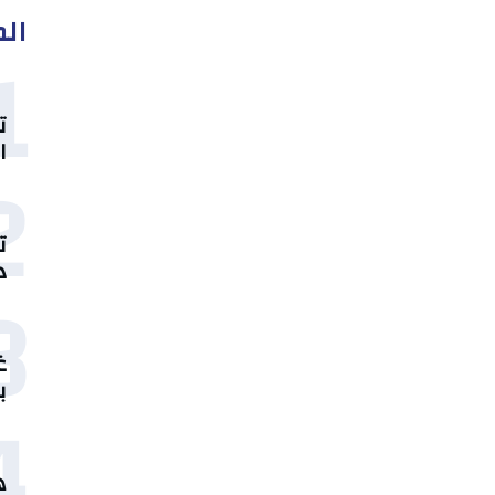
الم
1
ت
ا
2
ت
د
3
غ
ب
4
ه