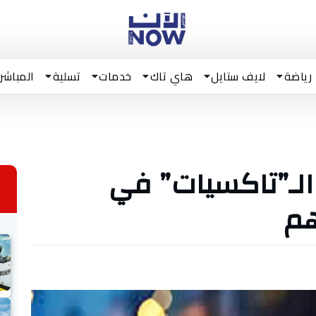
رياضة
لايف ستايل
هاي تاك
خدمات
تسلية
المباشر
بتمبر.. الـ”تاكسيات” في
هم