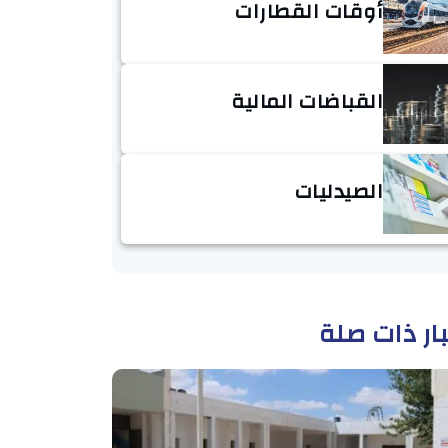
أوقات القطارات
القباضات المالية
الصيدليات
ار ذات صلة