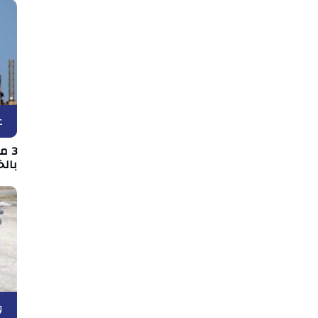
ع
3 
بالخ
و