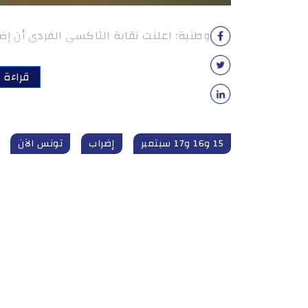
وطنية: اعلنت نقابة التاكسي الفردي أن إضراب ايام 15 و16 و17 سبتمبر 
قراءة ا
15 و16 و17 سبتمبر
إضراب
تونس الآن