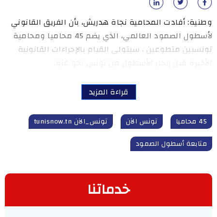
وطنية: أفادت المحامية نجاة هدريش، بأن الفريق القانوني
لأسطول الصمود العالمي، الذي يضم 45 محاميا ومحامية
تونسيين متطوعين ، سيتولى القيام بالإجراءات القانونية
الأخيرة قبل إبحار الأسطول من تونس نحو غزة.
قراءة المزيد
45 محاميا
تونس الآن
تونس_الآن tunisnow.tn
متابعة أسطول الصمود
خدماتنا