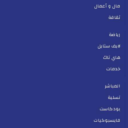
مال و أعمال
ثقافة
رياضة
لايف ستايل
هاي تاك
خدمات
المباشر
تسلية
بودكاست
فايسبوكيات