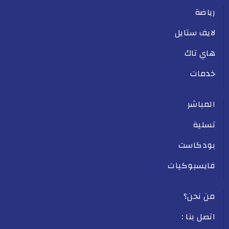
رياضة
لايف ستايل
هاي تاك
خدمات
المباشر
تسلية
بودكاست
فايسبوكيات
من نحن؟
اتصل بنا :