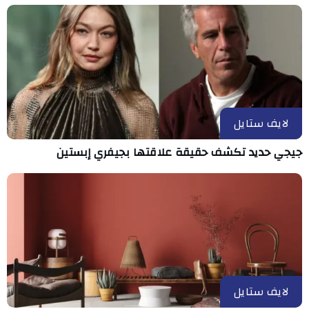
لايف ستايل
جيجي حديد تكشف حقيقة علاقتها بجيفري إبستين
لايف ستايل