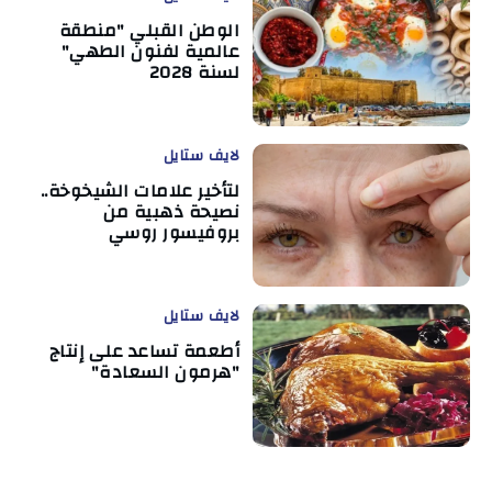
الوطن القبلي "منطقة
عالمية لفنون الطهي"
لسنة 2028
لايف ستايل
لتأخير علامات الشيخوخة..
نصيحة ذهبية من
بروفيسور روسي
لايف ستايل
أطعمة تساعد على إنتاج
"هرمون السعادة"