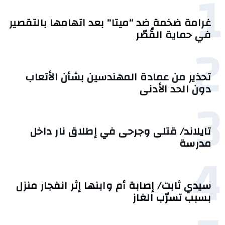
1
غرامة ضخمة ضد “ميتا” بعد اتهامها بالتقصير
في حماية القُصّر
2
تحذير من عمادة المهندسين بشأن الأتعاب
دون الحد الأدنى
3
تايلاند/ قتلى وجرحى في إطلاق نار داخل
مدرسة
4
سيدي ثابت/ إصابة أم وابنها إثر انفجار منزل
بسبب تسرّب الغاز