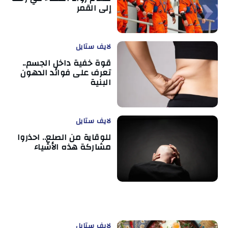
إلى القمر
لايف ستايل
قوة خفية داخل الجسم..
تعرف على فوائد الدهون
البنية
لايف ستايل
للوقاية من الصلع.. احذروا
مشاركة هذه الأشياء
لايف ستايل