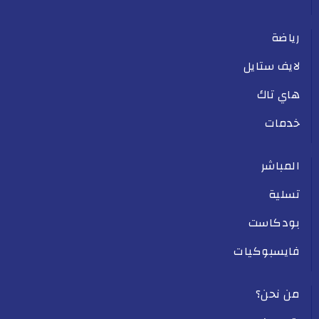
رياضة
لايف ستايل
هاي تاك
خدمات
المباشر
تسلية
بودكاست
فايسبوكيات
من نحن؟