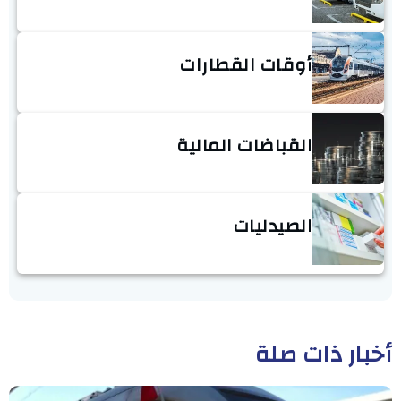
أوقات القطارات
القباضات المالية
الصيدليات
أخبار ذات صلة