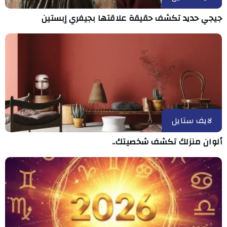
جيجي حديد تكشف حقيقة علاقتها بجيفري إبستين
لايف ستايل
ألوان منزلك تكشف شخصيتك..