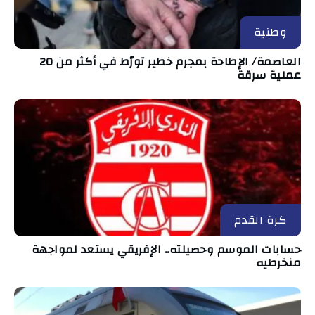
وطنية
العاصمة/ الإطاحة بمجرم خطير تورّط في أكثر من 20
عملية سرقة
كرة القدم
حسابات الموسم وحصيلته.. الإفريقي يستعد لمواجهة
منخرطيه