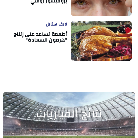
بروفيسور روسي
لايف ستايل
أطعمة تساعد على إنتاج
"هرمون السعادة"
نتائج المباريات