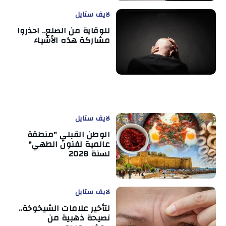
لايف ستايل
للوقاية من الصلع.. احذروا
مشاركة هذه الأشياء
لايف ستايل
الوطن القبلي "منطقة
عالمية لفنون الطهي"
لسنة 2028
لايف ستايل
لتأخير علامات الشيخوخة..
نصيحة ذهبية من