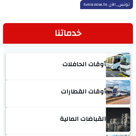
تونس_الآن tunisnow.tn
خدماتنا
أوقات الحافلات
أوقات القطارات
القباضات المالية