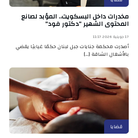
مخدرات داخل البسكويت.. المؤبد لصانع
المحتوى الشهير “دكتور فود”
17 جويلية 2026 11:17
أصدرت محكمة جنايات جبل لبنان حكمًا غيابيًا يقضي
بالأشغال الشاقة […]
قضايا