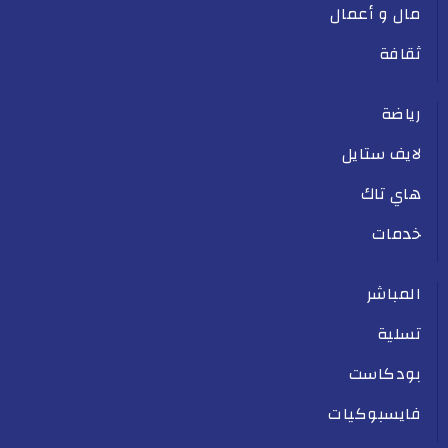
مال و أعمال
ثقافة
رياضة
لايف ستايل
هاي تاك
خدمات
المباشر
تسلية
بودكاست
فايسبوكيات