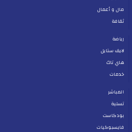
مال و أعمال
ثقافة
رياضة
لايف ستايل
هاي تاك
خدمات
المباشر
تسلية
بودكاست
فايسبوكيات