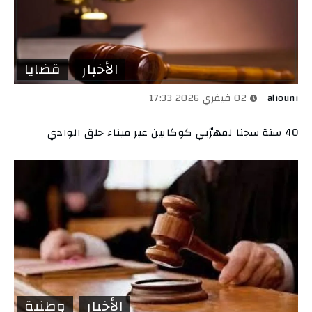
الأخبار
قضايا
aliouni
02 فيفري 2026 17:33
40 سنة سجنا لمهرّبي كوكايين عبر ميناء حلق الوادي
الأخبار
وطنية