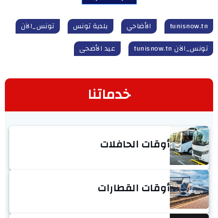
tunisnow.tn
الأضاحي
بلدية تونس
تونس_الآن
تونس_الآن tunisnow.tn
عيد الأضحى
خدماتنا
أوقات الحافلات
أوقات القطارات