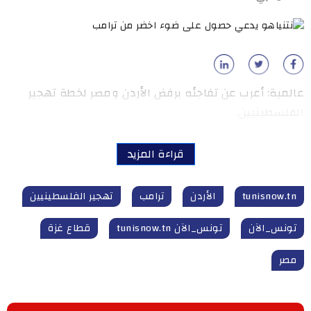
عالمية: أعرب عن تفاجئه برفض الأردن ومصر لخطة تهجير
الفلسطينيين.
قراءة المزيد
tunisnow.tn
الأردن
ترامب
تهجير الفلسطينيين
تونس_الآن
تونس_الآن tunisnow.tn
قطاع غزة
مصر