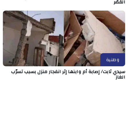
القُصّر
وطنية
سيدي ثابت/ إصابة أم وابنها إثر انفجار منزل بسبب تسرّب
الغاز