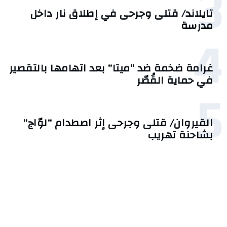
3
تايلاند/ قتلى وجرحى في إطلاق نار داخل
مدرسة
4
غرامة ضخمة ضد “ميتا” بعد اتهامها بالتقصير
في حماية القُصّر
5
القيروان/ قتلى وجرحى إثر اصطدام “لوّاج”
بشاحنة تهريب