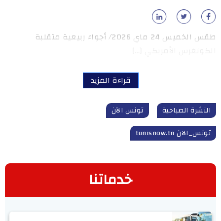
طقس الخميس 24 ماي 2026/ أجواء ربيعية متقلبة
الكونغرس الأمريكي […]
قراءة المزيد
النشرة الصباحية
تونس الآن
تونس_الآن tunisnow.tn
خدماتنا