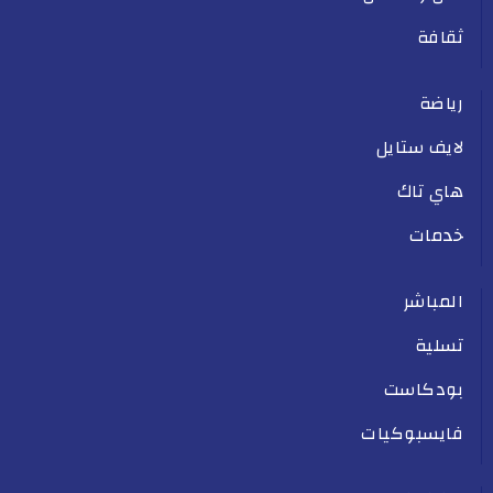
ثقافة
رياضة
لايف ستايل
هاي تاك
خدمات
المباشر
تسلية
بودكاست
فايسبوكيات