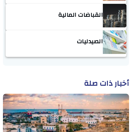
القباضات المالية
الصيدليات
أخبار ذات صلة