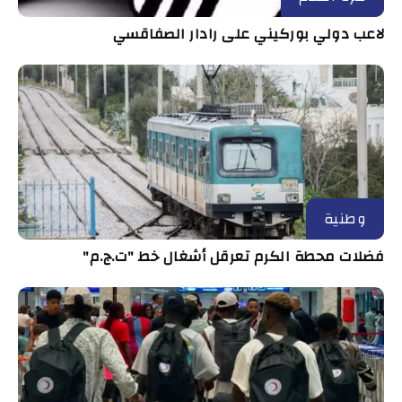
لاعب دولي بوركيني على رادار الصفاقسي
وطنية
فضلات محطة الكرم تعرقل أشغال خط "ت.ج.م"