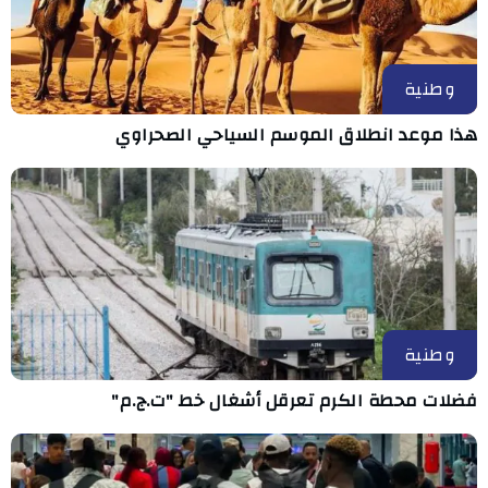
وطنية
هذا موعد انطلاق الموسم السياحي الصحراوي
وطنية
فضلات محطة الكرم تعرقل أشغال خط "ت.ج.م"