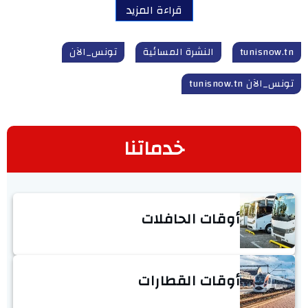
قراءة المزيد
tunisnow.tn
النشرة المسائية
تونس_الآن
تونس_الآن tunisnow.tn
خدماتنا
أوقات الحافلات
أوقات القطارات