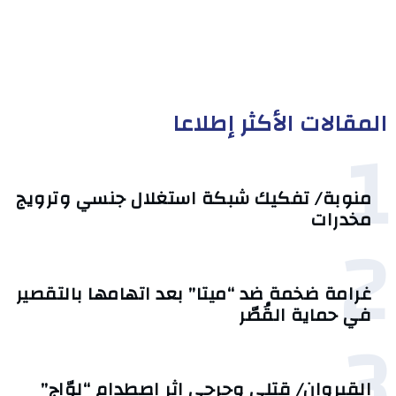
المقالات الأكثر إطلاعا
1
منوبة/ تفكيك شبكة استغلال جنسي وترويج
مخدرات
2
غرامة ضخمة ضد “ميتا” بعد اتهامها بالتقصير
في حماية القُصّر
3
القيروان/ قتلى وجرحى إثر اصطدام “لوّاج”