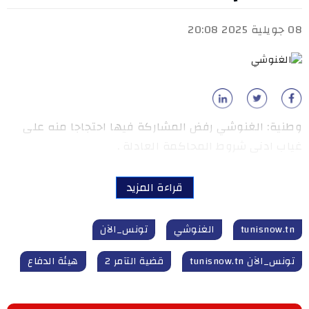
08 جويلية 2025 20:08
وطنية: الغنوشي رفض المشاركة فيها احتجاجا منه على
غياب ادنى شروط المحاكمة العادلة .
قراءة المزيد
tunisnow.tn
الغنوشي
تونس_الآن
تونس_الآن tunisnow.tn
قضية التآمر 2
هيئة الدفاع