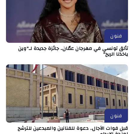
فنون
تألق تونسي في مهرجان عمّان.. جائزة جديدة لـ"وين
ياخذنا الريح"
فنون
قبل فوات الآجال.. دعوة للفنانين والمبدعين للترشح