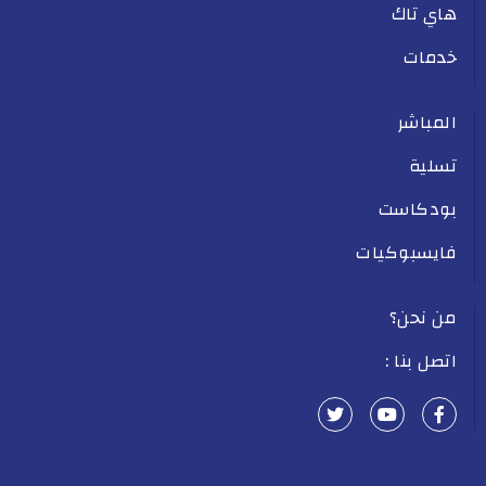
هاي تاك
خدمات
المباشر
تسلية
بودكاست
فايسبوكيات
من نحن؟
اتصل بنا :