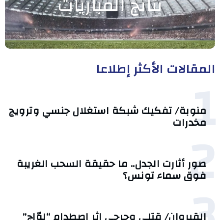
نتائج المباريات
المقالات الأكثر إطلاعا
1
منوبة/ تفكيك شبكة استغلال جنسي وترويج
مخدرات
2
صور أثارت الجدل.. ما حقيقة السحب الغريبة
فوق سماء تونس؟
3
القيروان/ قتلى وجرحى إثر اصطدام “لوّاج”