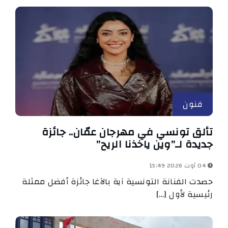
فنون
تألق تونسي في مهرجان عمّان.. جائزة
جديدة لـ”وين ياخذنا الريح”
04 أوت 2026 15:49
حصدت الفنانة التونسية آية بالآغا جائزة أفضل ممثلة
رئيسية لأول […]