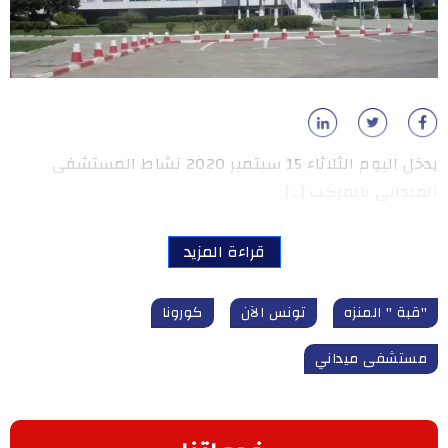
يدخل اليوم الثلاثاء 15 سبتمبر 2020 نشاط المستشفى
الميداني بالمركب […]
قراءة المزيد
"قبة " المنزه
تونس الآن
كورونا
مستشفى ميداني